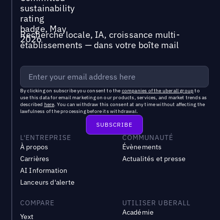
Recherche locale, IA, croissance multi-
établissements — dans votre boîte mail
By clicking on subscribe you consent to the
companies of the uberall group
to
use this data for email marketing on our products, services, and market trends as
described
here
. You can withdraw this consent at any time without affecting the
lawfulness of the processing before its withdrawal.
L'ENTREPRISE
COMMUNAUTÉ
À propos
Évènements
Carrières
Actualités et presse
AI Information
Lanceurs d'alerte
COMPARE
UTILISER UBERALL
Académie
Yext