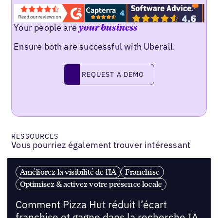
Your people are
your business
Ensure both are successful with Uberall.
REQUEST A DEMO
request a demo
RESSOURCES
Vous pourriez également trouver intéressant
Améliorez la visibilité de l'IA
Franchise
Optimisez & activez votre présence locale
Comment Pizza Hut réduit l’écart
franchise et gagne dans la recherche IA