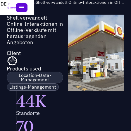
Success Story
>
Shell verwandelt Online-Interaktionen in Offline-Verkäufe mit herausragenden Angeboten
DE
Shell verwandelt
Online-Interaktionen in
Offline-Verkäufe mit
herausragenden
Angeboten
Client
Products used
Location-Data-
Management
Listings-Management
44K
Standorte
70