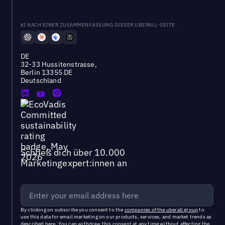
KI NACH EINER ZUSAMMENFASSUNG DIESER UBERALL-SEITE
DE
32-33 Hussitenstrasse,
Berlin 13355 DE
Deutschland
Schließ dich über 10.000
Marketingexpert:innen an
By clicking on subscribe you consent to the
companies of the uberall group
to
use this data for email marketing on our products, services, and market trends as
described
here
. You can withdraw this consent at any time without affecting the