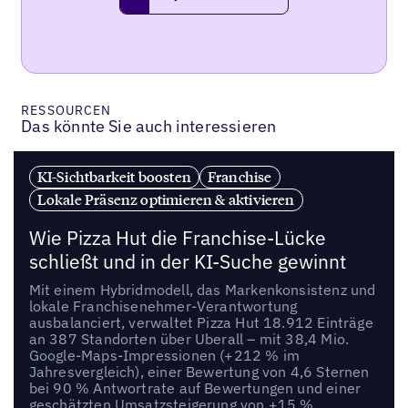
request a demo
RESSOURCEN
Das könnte Sie auch interessieren
KI-Sichtbarkeit boosten
Franchise
Lokale Präsenz optimieren & aktivieren
Wie Pizza Hut die Franchise-Lücke
schließt und in der KI-Suche gewinnt
Mit einem Hybridmodell, das Markenkonsistenz und
lokale Franchisenehmer-Verantwortung
ausbalanciert, verwaltet Pizza Hut 18.912 Einträge
an 387 Standorten über Uberall – mit 38,4 Mio.
Google-Maps-Impressionen (+212 % im
Jahresvergleich), einer Bewertung von 4,6 Sternen
bei 90 % Antwortrate auf Bewertungen und einer
geschätzten Umsatzsteigerung von +15 %.