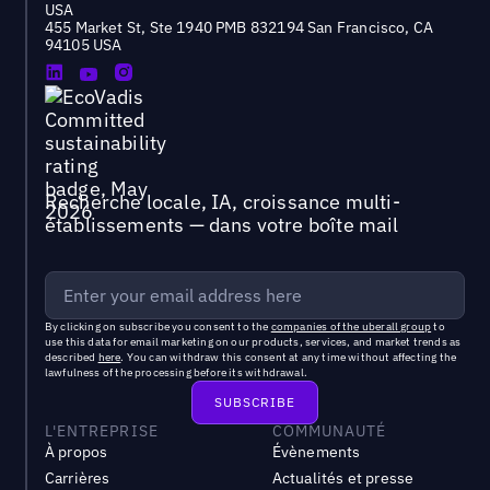
USA
455 Market St, Ste 1940 PMB 832194 San Francisco, CA
94105 USA
Recherche locale, IA, croissance multi-
établissements — dans votre boîte mail
By clicking on subscribe you consent to the
companies of the uberall group
to
use this data for email marketing on our products, services, and market trends as
described
here
. You can withdraw this consent at any time without affecting the
lawfulness of the processing before its withdrawal.
L'ENTREPRISE
COMMUNAUTÉ
À propos
Évènements
Carrières
Actualités et presse