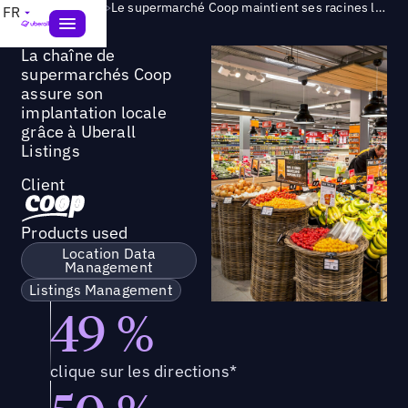
Success Story
>
Le supermarché Coop maintient ses racines locales grâce à Uberall Listings
FR
La chaîne de
supermarchés Coop
assure son
implantation locale
grâce à Uberall
Listings
Client
Products used
Location Data
Management
Listings Management
49 %
clique sur les directions*