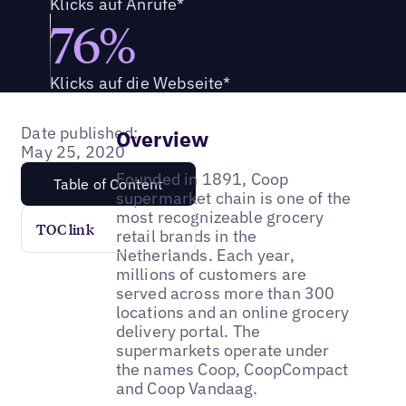
Klicks auf Anrufe*
76%
Klicks auf die Webseite*
Date published:
Overview
May 25, 2020
Founded in 1891, Coop
Table of Content
supermarket chain is one of the
most recognizeable grocery
TOC link
retail brands in the
Netherlands. Each year,
millions of customers are
served across more than 300
locations and an online grocery
delivery portal. The
supermarkets operate under
the names Coop, CoopCompact
and Coop Vandaag.