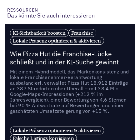
RESSOURCEN
Das könnte Sie auch interessieren
KI-Sichtbarkeit boosten
Franchise
Lokale Präsenz optimieren & aktivieren
Wie Pizza Hut die Franchise-Lücke
schließt und in der KI-Suche gewinnt
Mit einem Hybridmodell, das Markenkonsistenz und
lokale Franchisenehmer-Verantwortung
ausbalanciert, verwaltet Pizza Hut 18.912 Einträge
an 387 Standorten über Uberall – mit 38,4 Mio.
Google-Maps-Impressionen (+212 % im
Jahresvergleich), einer Bewertung von 4,6 Sternen
bei 90 % Antwortrate auf Bewertungen und einer
geschätzten Umsatzsteigerung von +15 %.
Lokale Präsenz optimieren & aktivieren
Falsche Listings korrigieren