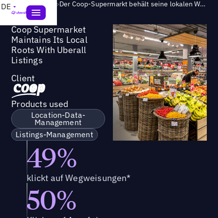
Success Story
>
Der Coop-Supermarkt behält seine lokalen Wurzeln mit einem umfassenden Angebot
DE
Coop Supermarket
Maintains Its Local
Roots With Uberall
Listings
Client
Products used
Location-Data-
Management
Listings-Management
49%
klickt auf Wegweisungen*
50%