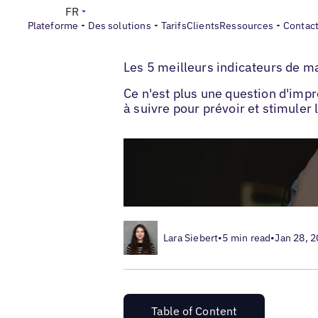
FR
Plateforme
Des solutions
Tarifs
Clients
Ressources
Contac
>
>
Blogs
Stratégie de marketing local
Indi
Les 5 meilleurs indicateurs de ma
Ce n'est plus une question d'impr
à suivre pour prévoir et stimuler
Lara Siebert
•
5 min read
•
Jan 28, 
Table of Content