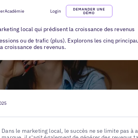
DEMANDER UNE
ter
Acadèmie
Login
DÉMO
cateurs de marketing locaux à mesurer
rketing local qui prédisent la croissance des revenus
essions ou de trafic (plus). Explorons les cinq principa
 la croissance des revenus.
2025
Dans le marketing local, le succès ne se limite pas à a
marque, il s'agit également de générer des revenus ta