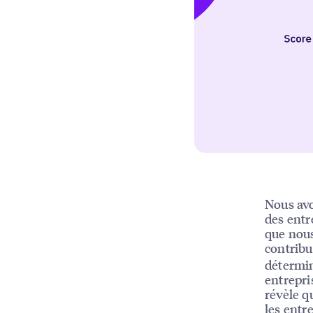
Nous avo
des entr
que nous
contrib
détermi
entrepri
révèle q
les entr