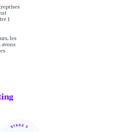
treprises
ent
tre 1
urs, les
s avons
les