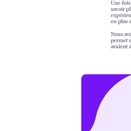
Une fois
savoir p
expérienc
en plus 
Nous avo
permet n
avaient 