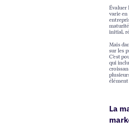
Évaluer 
varie en
entrepris
maturité
initial, 
Mais dan
sur les p
C’est po
qui inclu
croissan
plusieur
élément 
La ma
marke