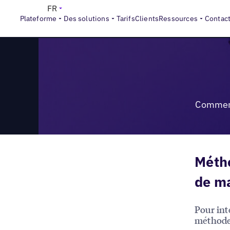
>
Reports
Comment mesurer la maturité du marketing local
FR
Plateforme
Des solutions
Tarifs
Clients
Ressources
Contac
Comment
Métho
de ma
Pour inte
méthode 