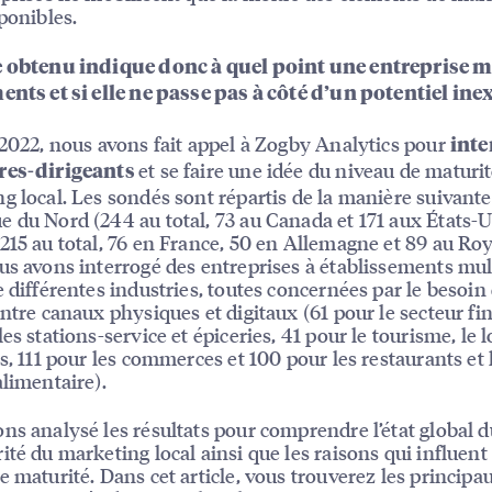
sponibles.
e obtenu indique donc à quel point une entreprise m
ents et si elle ne passe pas à côté d’un potentiel ine
 2022, nous avons fait appel à Zogby Analytics pour
inte
et se faire une idée du niveau de maturi
res-dirigeants
g local. Les sondés sont répartis de la manière suivante
 du Nord (244 au total, 73 au Canada et 171 aux États-U
215 au total, 76 en France, 50 en Allemagne et 89 au R
us avons interrogé des entreprises à établissements mul
e différentes industries, toutes concernées par le besoin
entre canaux physiques et digitaux (61 pour le secteur fin
es stations-service et épiceries, 41 pour le tourisme, le lo
ls, 111 pour les commerces et 100 pour les restaurants et 
alimentaire).
ns analysé les résultats pour comprendre l’état global 
ité du marketing local ainsi que les raisons qui influent
e maturité. Dans cet article, vous trouverez les principa