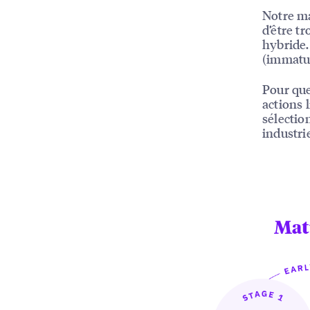
Notre ma
d’être tr
hybride.
(immatur
Pour que
actions 
sélectio
industri