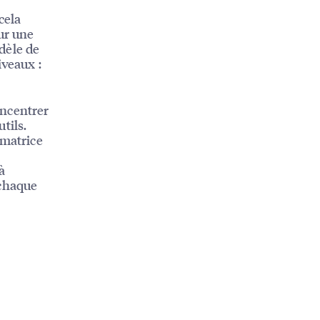
cela
ur une
odèle de
iveaux :
oncentrer
utils.
 matrice
à
 chaque