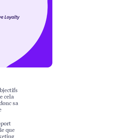
bjectifs
e cela
 donc sa
e
pport
fie que
keting