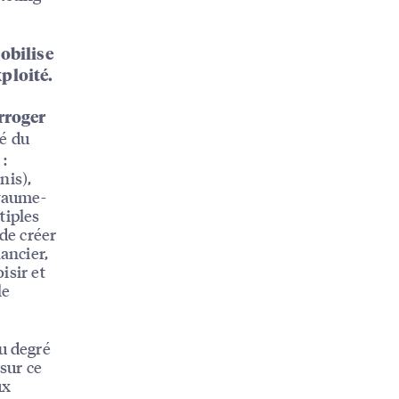
obilise
xploité.
rroger
té du
 :
nis),
oyaume-
tiples
 de créer
ancier,
isir et
le
du degré
 sur ce
ux