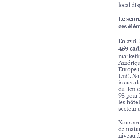
local di
Le scor
ces élém
En avril
459 cad
marketin
Amérique
Europe (
Uni). No
issues d
du lien 
98 pour l
les hôte
secteur 
Nous avo
de matur
niveau d