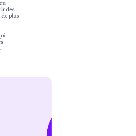
 en
rir des
t de plus
qui
es
.