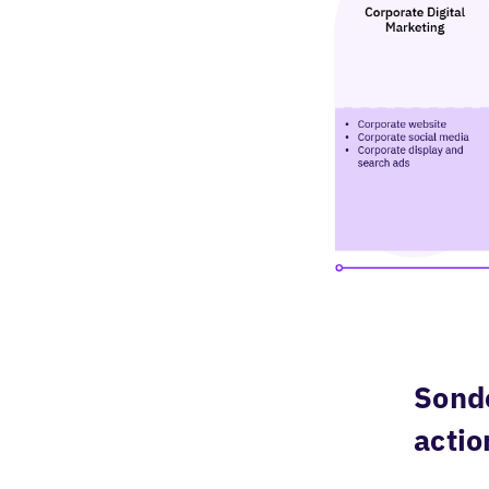
Sonde
actio