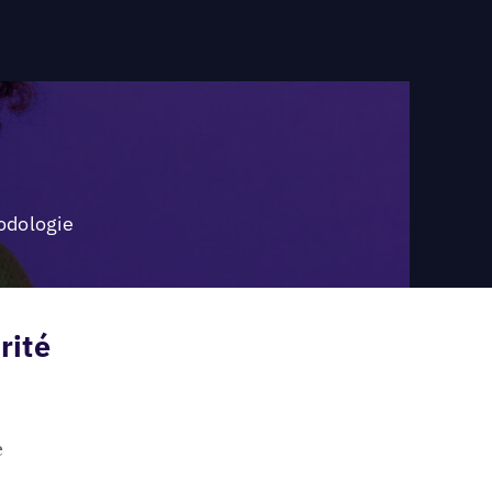
odologie
rité
e