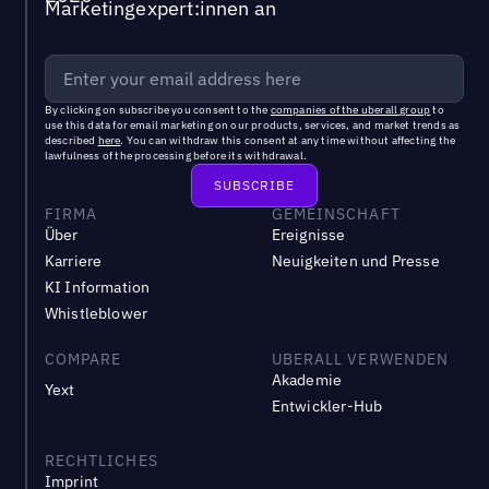
Marketingexpert:innen an
By clicking on subscribe you consent to the
companies of the uberall group
to
use this data for email marketing on our products, services, and market trends as
described
here
. You can withdraw this consent at any time without affecting the
lawfulness of the processing before its withdrawal.
FIRMA
GEMEINSCHAFT
Über
Ereignisse
Karriere
Neuigkeiten und Presse
KI Information
Whistleblower
COMPARE
UBERALL VERWENDEN
Akademie
Yext
Entwickler-Hub
RECHTLICHES
Imprint