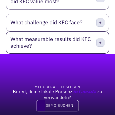
did KFC value most?
What challenge did KFC face?
What measurable results did KFC
achieve?
Fußzeile
MIT UBERALL LOSLEGEN
Bereit, deine lokale Präsenz
zu
in Umsatz
verwandeln?
DEMO BUCHEN
DEMO BUCHEN