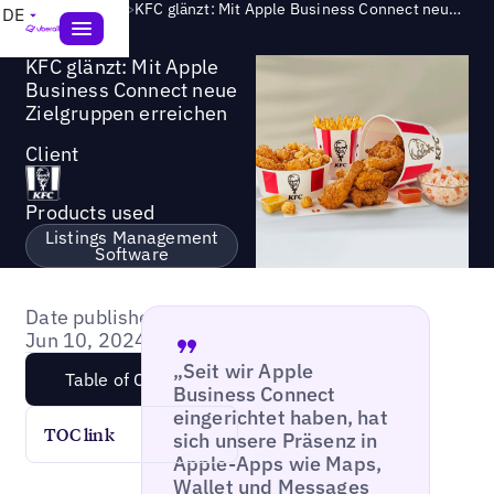
Success Story
>
KFC glänzt: Mit Apple Business Connect neue Zielgruppen erreichen
DE
KFC glänzt: Mit Apple
Business Connect neue
Zielgruppen erreichen
Client
Products used
Listings Management
Software
Date published:
Jun 10, 2024
„Seit wir Apple
Table of Content
Business Connect
eingerichtet haben, hat
TOC link
sich unsere Präsenz in
Apple-Apps wie Maps,
Wallet und Messages