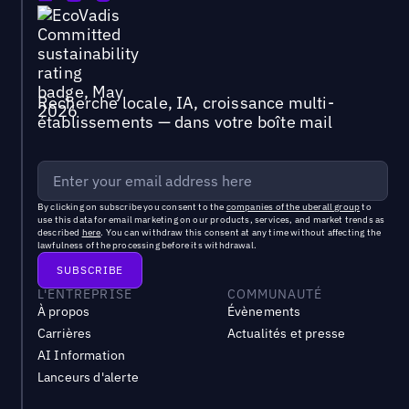
Recherche locale, IA, croissance multi-
établissements — dans votre boîte mail
By clicking on subscribe you consent to the
companies of the uberall group
to
use this data for email marketing on our products, services, and market trends as
described
here
. You can withdraw this consent at any time without affecting the
lawfulness of the processing before its withdrawal.
L'ENTREPRISE
COMMUNAUTÉ
À propos
Évènements
Carrières
Actualités et presse
AI Information
Lanceurs d'alerte