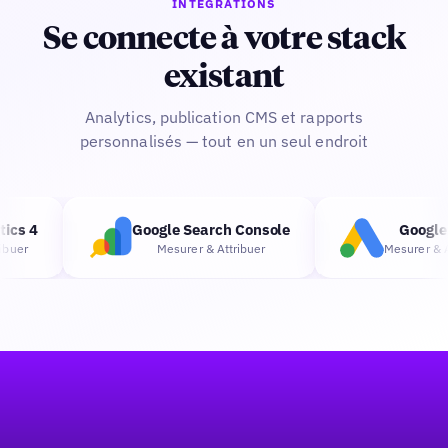
INTÉGRATIONS
Se connecte à votre stack
existant
Analytics, publication CMS et rapports
personnalisés — tout en un seul endroit
cs 4
Google Search Console
Google 
uer
Mesurer & Attribuer
Mesurer & Att
Pied de page