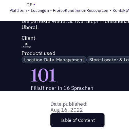
Success Story
>
Schwarzkopf Professional von Henkel sorg
DE
Plattform
Lösungen
Preise
Kund:innen
Ressourcen
Kontakt
Die perfekte Welle: Schwarzkopf Professional
Uberall
Client
Products used
Location-Data-Management
Store Locator & L
101
Filialfinder in 16 Sprachen
Date published:
Aug 16, 2022
Table of Content