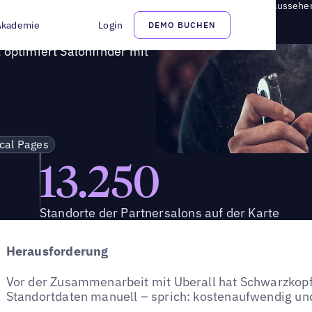
t mit dem Locator von Uberall dafür, dass Standorte optimal aussehe
Akademie
Login
DEMO BUCHEN
 optimiert Salonfinder mit
ocal Pages
13.250
Standorte der Partnersalons auf der Karte
Herausforderung
Vor der Zusammenarbeit mit Uberall hat Schwarzkopf
Standortdaten manuell – sprich: kostenaufwendig und 