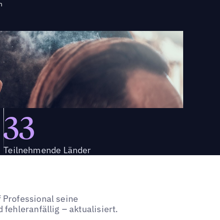
n
33
Teilnehmende Länder
 Professional seine
fehleranfällig – aktualisiert.