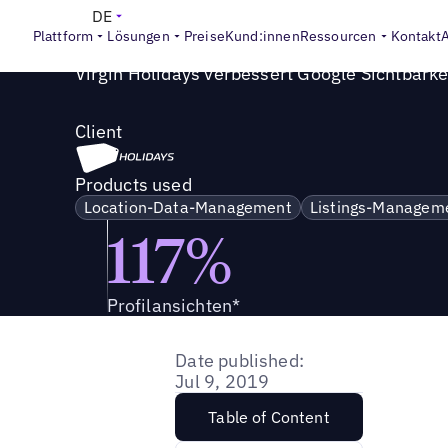
Success Story
>
Virgin Holidays sticht den Reisenden von
DE
Plattform
Lösungen
Preise
Kund:innen
Ressourcen
Kontakt
Virgin Holidays verbessert Google Sichtbarkei
Client
Products used
Location-Data-Management
Listings-Managem
117%
Profilansichten*
Date published:
Jul 9, 2019
Table of Content