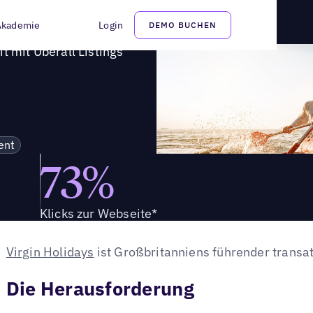
 heute im Zeitalter des hybriden Kundenerlebnisses hervor
Akademie
Login
DEMO BUCHEN
t mit Uberall Listings
ent
73%
Klicks zur Webseite*
Virgin Holidays
ist Großbritanniens führender transat
Die Herausforderung