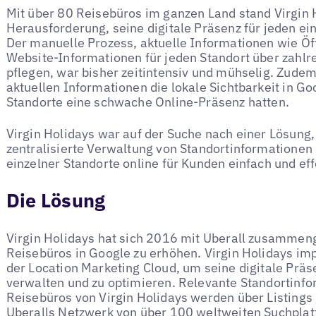
Mit über 80 Reisebüros im ganzen Land stand Virgin 
Herausforderung, seine digitale Präsenz für jeden ei
Der manuelle Prozess, aktuelle Informationen wie Ö
Website-Informationen für jeden Standort über zahlr
pflegen, war bisher zeitintensiv und mühselig. Zude
aktuellen Informationen die lokale Sichtbarkeit in Go
Standorte eine schwache Online-Präsenz hatten.
Virgin Holidays war auf der Suche nach einer Lösung,
zentralisierte Verwaltung von Standortinformationen
einzelner Standorte online für Kunden einfach und eff
Die Lösung
Virgin Holidays hat sich 2016 mit Uberall zusammeng
Reisebüros in Google zu erhöhen. Virgin Holidays im
der Location Marketing Cloud, um seine digitale Präs
verwalten und zu optimieren. Relevante Standortinfo
Reisebüros von Virgin Holidays werden über Listings g
Uberalls Netzwerk von über 100 weltweiten Suchpla