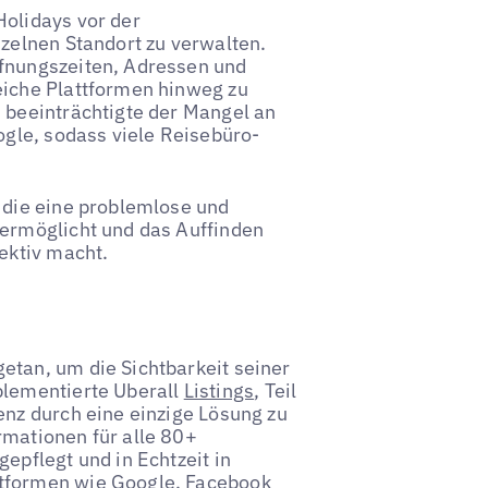
Holidays vor der
nzelnen Standort zu verwalten.
ffnungszeiten, Adressen und
eiche Plattformen hinweg zu
m beeinträchtigte der Mangel an
ogle, sodass viele Reisebüro-
 die eine problemlose und
 ermöglicht und das Auffinden
ektiv macht.
etan, um die Sichtbarkeit seiner
plementierte Uberall
Listings
, Teil
enz durch eine einzige Lösung zu
rmationen für alle 80+
epflegt und in Echtzeit in
ttformen wie Google, Facebook