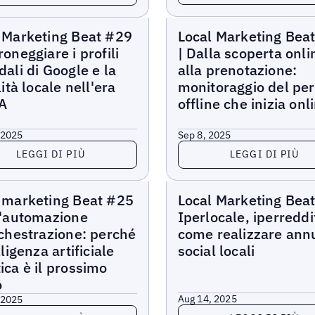
arketing Beat
Local Marketing Beat
 Marketing Beat #29
Local Marketing Bea
roneggiare i profili
| Dalla scoperta onli
dali di Google e la
alla prenotazione:
lità locale nell'era
monitoraggio del pe
IA
offline che inizia onl
 2025
Sep 8, 2025
di più
Leggi di più
LEGGI DI PIÙ
LEGGI DI PIÙ
arketing Beat
Local Marketing Beat
 marketing Beat #25
Local Marketing Bea
l'automazione
Iperlocale, iperreddit
rchestrazione: perché
come realizzare ann
lligenza artificiale
social locali
ica è il prossimo
o
Aug 14, 2025
 2025
Leggi di più
di più