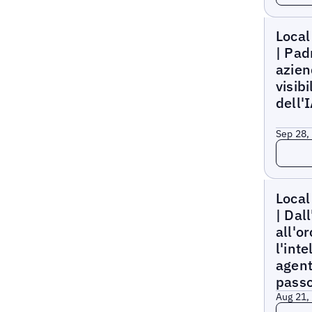
Local M
Local
| Pad
azien
visibi
dell'
Sep 28,
Leggi 
Local M
Local
| Dal
all'o
l'inte
agent
pass
Aug 21,
Leggi 