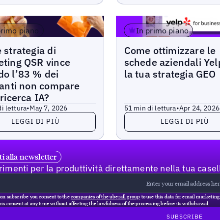
primo piano
In primo piano
Articoli
 strategia di
Come ottimizzare le
ting QSR vince
schede aziendali Yel
o l’83 % dei
la tua strategia GEO
ranti non compare
 ricerca IA?
i lettura
•
May 7, 2026
5
1 min di lettura
•
Apr 24, 2026
di più
Leggi di più
LEGGI DI PIÙ
LEGGI DI PIÙ
iti alla newsletter
imenti per la produttività direttamente nella tua casel
 on subscribe you consent to the
companies of the uberall group
to use this data for email marketin
is consent at any time without affecting the lawfulness of the processing before its withdrawal.