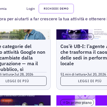
emia
Login
RICHIEDI DEMO
ra per aiutarti a far crescere la tua attività e ottener
A ALTRO
primo piano
In primo piano
Articoli
e categorie del
Cos’è UB-I: l’agente 
lo attività Google non
che trasforma il cao
cambiate dalla
delle sedi in perfor
gurazione — ma il
locale
pubblico, sì
i lettura
•
Jul 28, 2026
5
1 min di lettura
•
Jul 20, 2026
di più
Leggi di più
LEGGI DI PIÙ
LEGGI DI PIÙ
primo piano
In primo piano