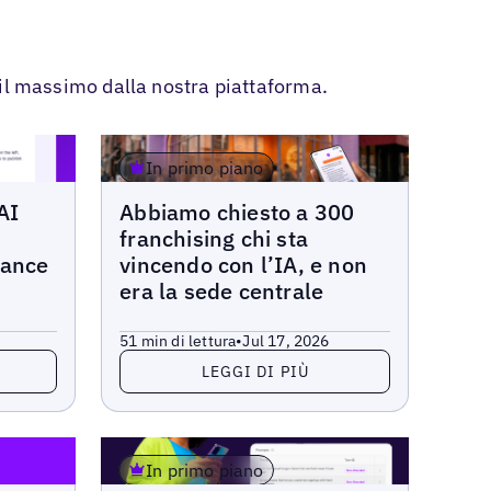
e il massimo dalla nostra piattaforma.
In primo piano
Articoli
AI
Abbiamo chiesto a 300
s
franchising chi sta
mance
vincendo con l’IA, e non
era la sede centrale
5
1 min di lettura
•
Jul 17, 2026
Leggi di più
LEGGI DI PIÙ
In primo piano