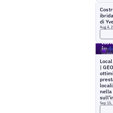
Webina
Costr
ibrida
di Yv
Aug 4, 
Leggi 
In 
Local M
Local
| GEO
ottim
prest
local
nella
sull'i
Sep 15,
Leggi 