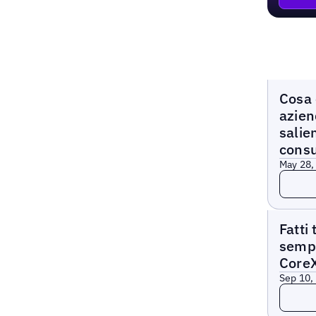
Webina
Cosa 
azien
salie
consu
May 28,
Leggi 
Webina
Fatti
sempl
Core
Sep 10,
Leggi 