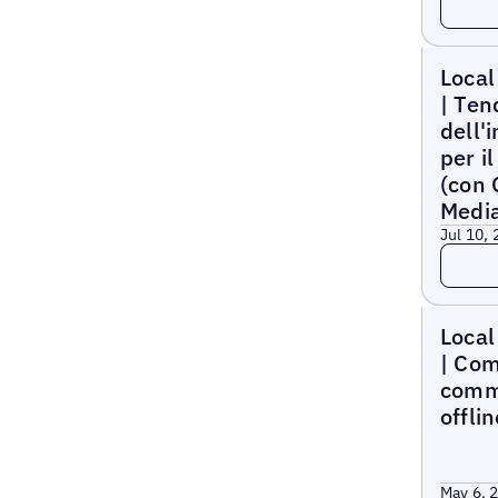
Local M
Local
| Ten
dell'i
per i
(con 
Medi
Jul 10,
Leggi 
Local M
Local
| Com
commu
offlin
May 6, 