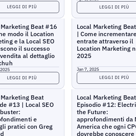
di più
Leggi di più
LEGGI DI PIÙ
LEGGI DI PIÙ
arketing Beat
Local Marketing Beat
 Marketing Beat #16
Local Marketing Bea
che modo il Location
| Come incrementare
ting e la Local SEO
entrate attraverso il
iscono il successo
Location Marketing n
 vendita al dettaglio
2025
schuh
Jan 7, 2025
 2025
Leggi di più
di più
LEGGI DI PIÙ
LEGGI DI PIÙ
arketing Beat
Local Marketing Beat
 Marketing Beat
Local Marketing Bea
de #13 | Local SEO
Episodio #12: Electri
buster:
the Future:
fondimenti e
approfondimenti da
gli pratici con Greg
America che ogni C
rd
dovrebbe conoscere