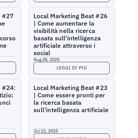
Local Marketing Beat
t #27
Local Marketing Beat #26
ne
| Come aumentare la
visibilità nella ricerca
rcorso
basata sull'intelligenza
ine
artificiale attraverso i
social
Aug 28, 2025
Leggi di più
LEGGI DI PIÙ
Local Marketing Beat
t #24:
Local Marketing Beat #23
izio:
| Come essere pronti per
unci
la ricerca basata
sull'intelligenza artificiale
Jul 22, 2025
Leggi di più