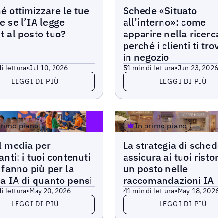
Articoli
é ottimizzare le tue
Schede «Situato
e se l’IA legge
all’interno»: come
t al posto tuo?
apparire nella ricerc
perché i clienti ti tro
in negozio
i lettura
•
Jul 10, 2026
5
1 min di lettura
•
Jun 23, 202
di più
Leggi di più
LEGGI DI PIÙ
LEGGI DI PIÙ
primo piano
In primo piano
Articoli
l media per
La strategia di sche
anti: i tuoi contenuti
assicura ai tuoi risto
i fanno più per la
un posto nelle
ca IA di quanto pensi
raccomandazioni IA
i lettura
•
May 20, 2026
4
1 min di lettura
•
May 18, 202
di più
Leggi di più
LEGGI DI PIÙ
LEGGI DI PIÙ