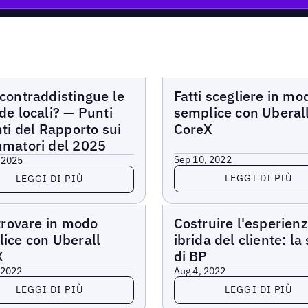
r
Webinar
contraddistingue le
Fatti scegliere in mo
de locali? — Punti
semplice con Uberal
nti del Rapporto sui
CoreX
matori del 2025
Sep 10, 2022
 2025
Leggi di più
di più
LEGGI DI PIÙ
LEGGI DI PIÙ
r
Webinar
 trovare in modo
Costruire l'esperien
ice con Uberall
ibrida del cliente: la 
X
di BP
 2022
Aug 4, 2022
di più
Leggi di più
LEGGI DI PIÙ
LEGGI DI PIÙ