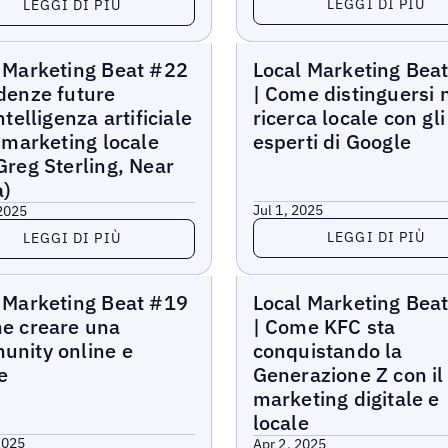
LEGGI DI PIÙ
LEGGI DI PIÙ
arketing Beat
Local Marketing Beat
 Marketing Beat #22
Local Marketing Bea
denze future
| Come distinguersi 
ntelligenza artificiale
ricerca locale con gli
l marketing locale
esperti di Google
Greg Sterling, Near
a)
Jul 1, 2025
 2025
Leggi di più
di più
LEGGI DI PIÙ
LEGGI DI PIÙ
arketing Beat
Local Marketing Beat
 Marketing Beat #19
Local Marketing Bea
e creare una
| Come KFC sta
nity online e
conquistando la
e
Generazione Z con il
marketing digitale e
locale
2025
Apr 2, 2025