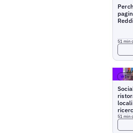
Articoli
Perch
pagin
Reddi
5
1 min d
Leggi 
In 
Articoli
Socia
ristor
local
ricer
5
1 min d
Leggi 