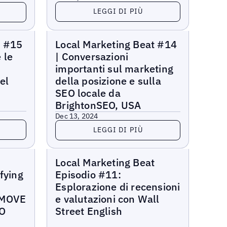
Leggi di più
LEGGI DI PIÙ
Local Marketing Beat
t #15
Local Marketing Beat #14
 le
| Conversazioni
importanti sul marketing
el
della posizione e sulla
SEO locale da
BrightonSEO, USA
Dec 13, 2024
Leggi di più
LEGGI DI PIÙ
Local Marketing Beat
t
Local Marketing Beat
fying
Episodio #11:
Esplorazione di recensioni
 MOVE
e valutazioni con Wall
PO
Street English