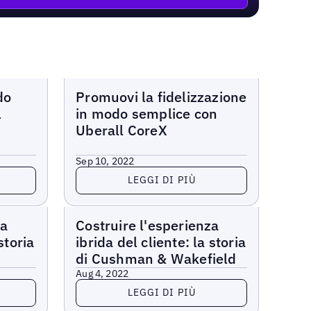
Webinar
do
Promuovi la fidelizzazione
l
in modo semplice con
Uberall CoreX
Sep 10, 2022
Leggi di più
LEGGI DI PIÙ
Webinar
za
Costruire l'esperienza
storia
ibrida del cliente: la storia
di Cushman & Wakefield
Aug 4, 2022
Leggi di più
LEGGI DI PIÙ