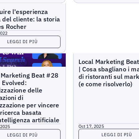
r
uire l'esperienza
 del cliente: la storia
es Rocher
2022
di più
LEGGI DI PIÙ
Local Marketing Beat
Local Marketing Bea
primo piano
| Cosa sbagliano i m
arketing Beat
 Marketing Beat #28
di ristoranti sul mar
 Evolved:
(e come risolverlo)
izzazione delle
azioni di
izzazione per vincere
 ricerca basata
ntelligenza artificiale
Oct 17, 2025
 2025
Leggi di più
di più
LEGGI DI PIÙ
LEGGI DI PIÙ