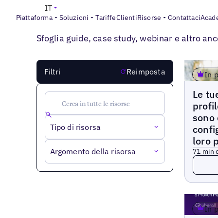
IT
Piattaforma
Soluzioni
Tariffe
Clienti
Risorse
Contattaci
Acad
HUB DI TUTTE LE RISORSE
Esplora tutte le risorse
Sfoglia guide, case study, webinar e altro anco
CARIC
Filtri
Reimposta
In 
Articoli
Le tu
profi
sono 
Tipo di risorsa
confi
loro 
Argomento della risorsa
7
1 min d
Leggi 
In 