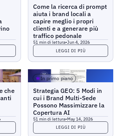
Articoli
Come la ricerca di prompt
aiuta i brand locali a
a
capire meglio i propri
vino
clienti e a generare più
traffico pedonale
6
5
1 min di lettura
•
Jun 4, 2026
Leggi di più
LEGGI DI PIÙ
In primo piano
Articoli
de che
Strategia GEO: 5 Modi in
ranti
cui i Brand Multi-Sede
Possono Massimizzare la
Copertura AI
6
5
1 min di lettura
•
May 14, 2026
Leggi di più
LEGGI DI PIÙ