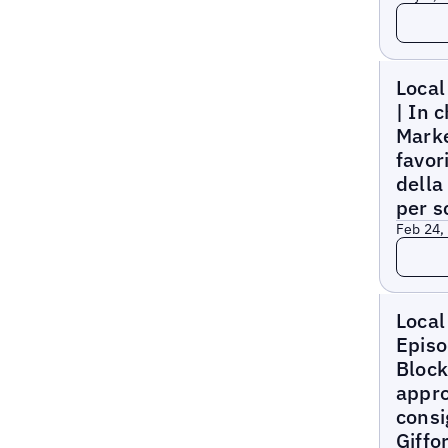
Leggi 
Local M
Local
| In 
Marke
favor
della
per 
Feb 24,
Leggi 
Local M
Local
Episo
Block
appro
consi
Giffo